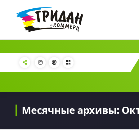
Продажа расходных полиграфических
материалов
Месячные архивы: Окт