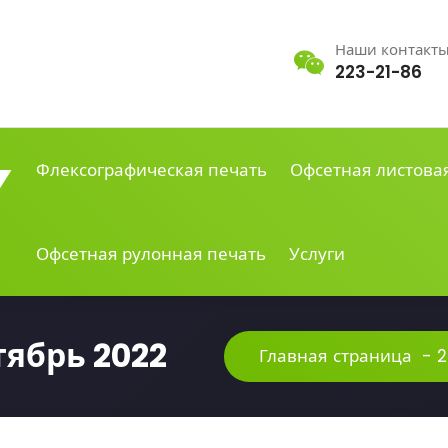
Наши контакт
223-21-86
Флексографическая печать
Офсетная листова
Офсетная рулонная печать
Услуги
ябрь 2022
Главная страница
-
2