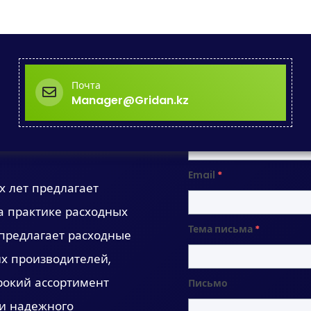
Почта
Manager@Gridan.kz
Имя
*
Email
*
 лет предлагает
а практике расходных
Тема письма
*
предлагает расходные
х производителей,
рокий ассортимент
Письмо
 и надежного